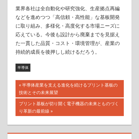
業界各社は全自動化や研究強化、生産拠点再編
などを進めつつ「高信頼・高性能」な基板開発
に取り組み、多様化・高度化する市場ニーズに
応えている。今後も設計から廃棄までを見据え
た一貫した品質・コスト・環境管理が、産業の
持続的成長を後押しし続けるだろう。
半導体
投
前
半導体産業を支える進化を続けるプリント基板の
の
技術とその未来展望
稿
記
次
プリント基板が切り開く電子機器の未来とものづく
ナ
事:
の
り革新の最前線
記
ビ
事:
ゲ