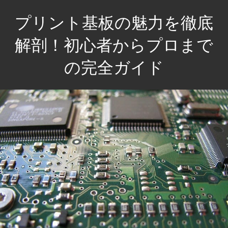
コ
プリント基板の魅力を徹底
ン
テ
解剖！初心者からプロまで
ン
の完全ガイド
ツ
へ
基
ス
板
キ
の
ッ
世
プ
界
を
探
求
し、
あ
な