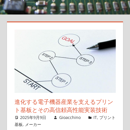
た
の
ア
イ
デ
ア
を
形
に
し
ま
す！
進化する電子機器産業を支えるプリン
ト基板とその高信頼高性能実装技術
2025年9月9日
Gioacchino
IT
,
プリント
基板
,
メーカー